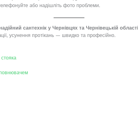
телефонуйте або надішліть фото проблеми.
надійний сантехнік у Чернівцях та Чернівецькій області
ації, усунення протікань — швидко та професійно.
 стояка
наповнювачем