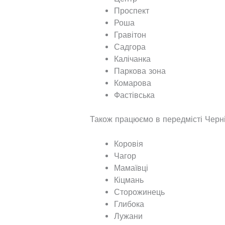
Проспект
Роша
Гравітон
Садгора
Калічанка
Паркова зона
Комарова
Фастівська
Також працюємо в передмісті Чернів
Коровія
Чагор
Мамаївці
Кіцмань
Сторожинець
Глибока
Лужани