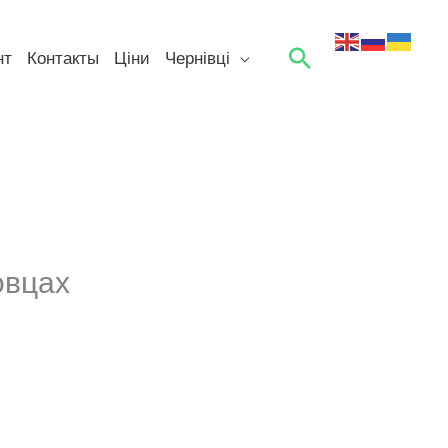
Поиск
нт
Контакты
Ціни
Чернівці
овцах