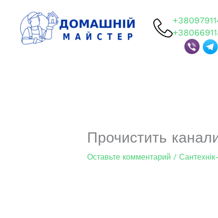
Перейти
к
+38097911
содержимому
+38066911
Прочистить канал
Оставьте комментарий
/
Сантехнік