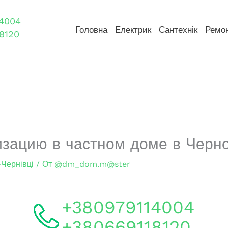
4004
Головна
Електрик
Сантехнік
Ремо
8120
изацию в частном доме в Черн
-Чернівці
/ От
@dm_dom.m@ster
+380979114004
+380669118120