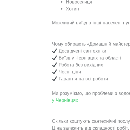
Новоселиця
Хотин
Можливий виїзд в інші населені пун
Чому обирають «Домашній майстер
Досвідчені сантехніки
Виїзд у Чернівцях та області
Робота без вихідних
Чесні ціни
Гарантія на всі роботи
Ми розуміємо, що проблеми з вод
у Чернівцях
Скільки коштують сантехнічні послу
Ціна залежить від складності робіт,