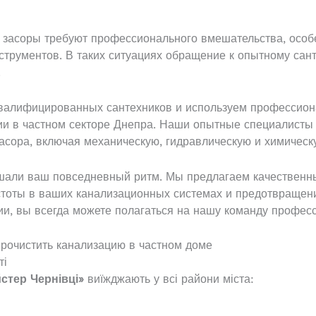
 засоры требуют профессионального вмешательства, особ
струментов. В таких ситуациях обращение к опытному сан
.
валифицированных сантехников и используем профессион
ии в частном секторе Днепра. Наши опытные специалисты
асора, включая механическую, гидравлическую и химическу
шали ваш повседневный ритм. Мы предлагаем качественны
тоты в ваших канализационных системах и предотвращени
ии, вы всегда можете полагаться на нашу команду профе
рочистить канализацию в частном доме
ті
стер Чернівці»
виїжджають у всі райони міста: