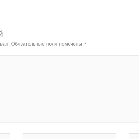
й
ван.
Обязательные поля помечены
*
Email*
Сай