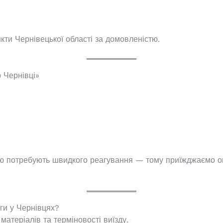
кти Чернівецької області за домовленістю.
 Чернівці»
ою потребують швидкого реагування — тому приїжджаємо 
ги у Чернівцях?
 матеріалів та терміновості виїзду.