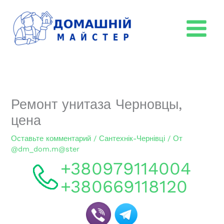
Перейти
к
содержимому
Ремонт унитаза Черновцы,
цена
Оставьте комментарий
/
Сантехнік-Чернівці
/ От
@dm_dom.m@ster
+380979114004
+380669118120