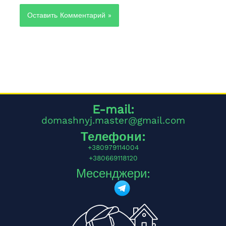
Alternative:
E-mail:
domashnyj.master@gmail.com
Телефони:
+380979114004
+380669118120
Месенджери: