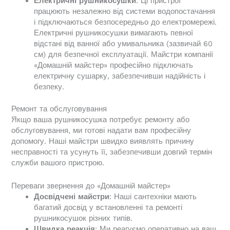
Електричні рушникосушки
: Ці пристрої
працюють незалежно від системи водопостачання
і підключаються безпосередньо до електромережі.
Електричні рушникосушки вимагають певної
відстані від ванної або умивальника (зазвичай 60
см) для безпечної експлуатації. Майстри компанії
«Домашній майстер» професійно підключать
електричну сушарку, забезпечивши надійність і
безпеку.
Ремонт та обслуговування
Якщо ваша рушникосушка потребує ремонту або
обслуговування, ми готові надати вам професійну
допомогу. Наші майстри швидко виявлять причину
несправності та усунуть її, забезпечивши довгий термін
служби вашого пристрою.
Переваги звернення до «Домашній майстер»
Досвідчені майстри
: Наші сантехніки мають
багатий досвід у встановленні та ремонті
рушникосушок різних типів.
Швидка реакція
: Ми реагуємо оперативно на ваш