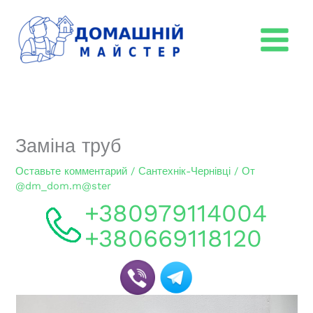
Перейти
к
содержимому
Заміна труб
Оставьте комментарий
/
Сантехнік-Чернівці
/ От
@dm_dom.m@ster
+380979114004
+380669118120