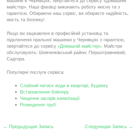
машини в Чернівцях, звертайтеся до сервісу «Домашній
майстер». Наші фахівці виконають роботу якісно та з
гарантією. Обираючи наш сервіс, ви обираєте надійність,
якість та безпеку!
Якщо ви зацікавлені в професійній установці та
підключенні пральної машинки у Чернівцях з гарантією,
звертайтеся до сервісу
«Домашній майстер»
. Майстри
обслуговують: Шевченківський район: Першотравневий;
Садгора.
Популярні послуги сервіса:
Слабкий натиск води в квартирі, будинку
Встановлення бойлеру
Чищення засорів каналізації
Розведення труб
←
Предыдущая Запись
Следующая Запись
→