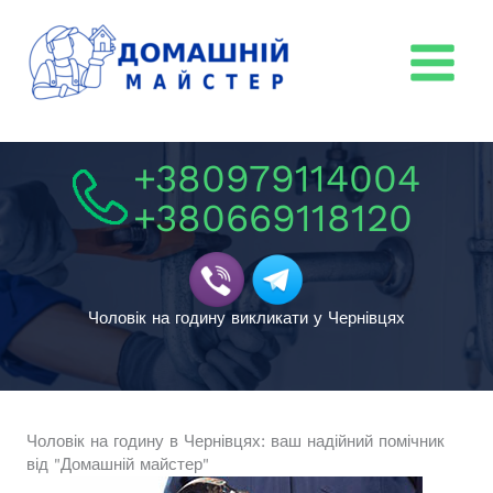
Перейти
к
содержимому
+380979114004
+380669118120
Чоловік на годину викликати у Чернівцях
Чоловік на годину в Чернівцях: ваш надійний помічник
від "Домашній майстер"